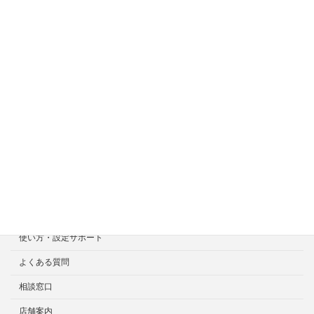
ホーム
症状一覧
料金目安について
修理見積り事例
選ばれる7つの安心サービス
診断・修理依頼予約
宅配による診断・修理依頼
出張診断・修理依頼
持ち込み診断・修理依頼
使い方・設定サポート
よくある質問
相談窓口
店舗案内