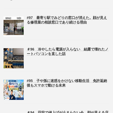
#97 最寄り駅でみどりの窓口が消えた。顔が見え
る修理屋の相談窓口であり続ける理由
＃96 冷やしたら電源が入らない 結露で壊れたノ
ートパソコンを直した話
#95 子や孫に迷惑をかけない移動生活 免許返納
後もスマホで動ける未来
＃94 円安で値上げが止まらない今 顔が見える店