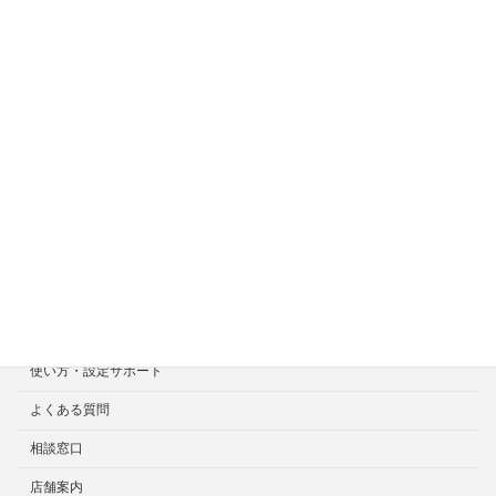
ホーム
症状一覧
料金目安について
修理見積り事例
選ばれる7つの安心サービス
診断・修理依頼予約
宅配による診断・修理依頼
出張診断・修理依頼
持ち込み診断・修理依頼
使い方・設定サポート
よくある質問
相談窓口
店舗案内