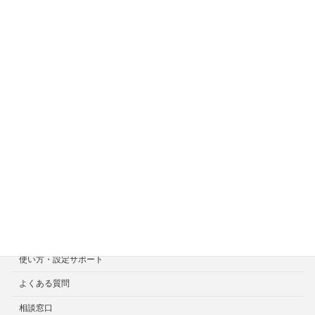
サイトメニュー
ホーム
症状一覧
料金目安について
修理見積り事例
選ばれる7つの安心サービス
診断・修理依頼予約
宅配による診断・修理依頼
出張診断・修理依頼
持ち込み診断・修理依頼
使い方・設定サポート
よくある質問
相談窓口