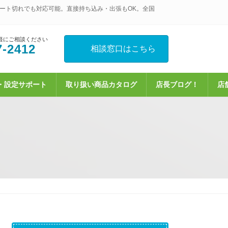
ート切れでも対応可能。直接持ち込み・出張もOK。全国
軽にご相談ください
7-2412
相談窓口はこちら
・設定サポート
取り扱い商品カタログ
店長ブログ！
店