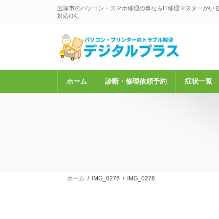
コ
ナ
宝塚市のパソコン・スマホ修理の事ならIT修理マスターがい
ン
ビ
対応OK。
テ
ゲ
ン
ー
ツ
シ
へ
ョ
ス
ン
キ
に
ホーム
診断・修理依頼予約
症状一覧
ッ
移
プ
動
ホーム
IMG_0276
IMG_0276