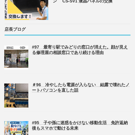
ン CS-SV1 液晶パネルの交換
店長ブログ
#97 最寄り駅でみどりの窓口が消えた。顔が見え
る修理屋の相談窓口であり続ける理由
＃96 冷やしたら電源が入らない 結露で壊れたノ
ートパソコンを直した話
#95 子や孫に迷惑をかけない移動生活 免許返納
後もスマホで動ける未来