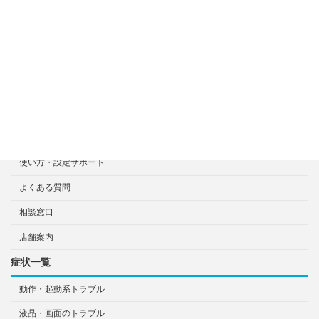
修理見積り事例
選ばれる7つの安心サービス
診断・修理依頼予約
宅配による診断・修理依頼
出張診断・修理依頼
持ち込み診断・修理依頼
使い方・設定サポート
よくある質問
相談窓口
店舗案内
症状一覧
動作・起動系トラブル
液晶・画面のトラブル