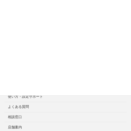
ホーム
症状一覧
料金目安について
修理見積り事例
選ばれる7つの安心サービス
診断・修理依頼予約
宅配による診断・修理依頼
出張診断・修理依頼
持ち込み診断・修理依頼
使い方・設定サポート
よくある質問
相談窓口
店舗案内